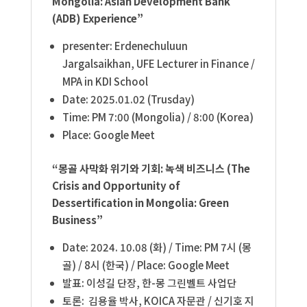
Mongolia: Asian Development Bank
(ADB) Experience”
presenter:
Erdenechuluun
Jargalsaikhan, UFE
Lecturer in
Finance /
MPA in KDI School
Date: 2025.01.02 (Trusday)
Time: PM 7:00 (Mongolia) / 8:00 (Korea)
Place: Google Meet
“몽골 사막화 위기와 기회: 녹색 비즈니스 (The
Crisis and Opportunity of
Dessertification in Mongolia: Green
Business”
Date: 2024. 10.08 (화
) / Time: PM 7
시
(
몽
골
) / 8
시
(
한국
) / Place: Google Meet
발표
: 이성길 단장, 한-몽 그린벨트 사업단
토론
:
김용율 박사, KOICA 자문관 / 신기호 지