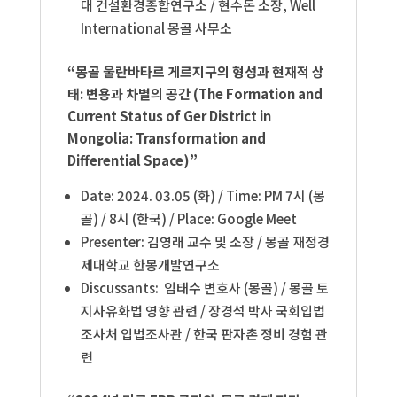
대 건설환경종합연구소 /
현수돈 소장, Well
International 몽골 사무소
“몽골 울란바타르 게르지구의 형성과 현재적 상
태: 변용과 차별의 공간 (The Formation and
Current Status of Ger District in
Mongolia: Transformation and
Differential Space)”
Date: 2024. 03.05 (화
) / Time: PM 7
시
(
몽
골
) / 8
시
(
한국
) / Place: Google Meet
Presenter
:
김영래 교수 및 소장
/
몽골 재정경
제대학교 한몽개발연구소
Discussants
:
임태수 변호사
(
몽골
) /
몽골 토
지사유화법 영향 관련 / 장경석 박사 국회입법
조사처 입법조사관
/
한국 판자촌 정비 경험 관
련