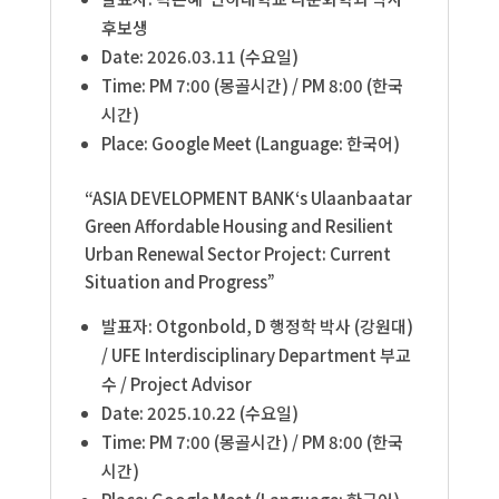
후보생
Date: 2026.03.11 (수요일)
Time: PM 7:00 (몽골시간) / PM 8:00 (한국
시간)
Place: Google Meet (Language: 한국어)
“ASIA DEVELOPMENT BANK‘s Ulaanbaatar
Green Affordable Housing and Resilient
Urban Renewal Sector Project: Current
Situation and Progress”
발표자: Otgonbold, D 행정학 박사 (강원대)
/ UFE Interdisciplinary Department 부교
수 / Project Advisor
Date: 2025.10.22 (수요일)
Time: PM 7:00 (몽골시간) / PM 8:00 (한국
시간)