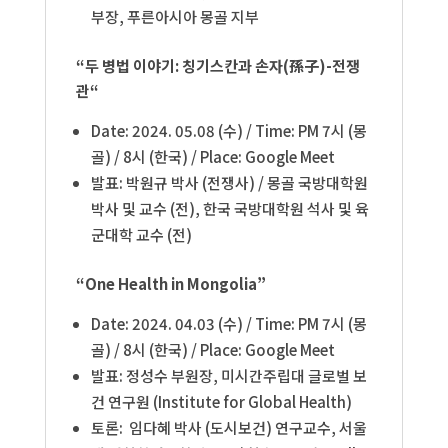
부장, 푸른아시아
몽골 지부
“두 병법 이야기: 칭기스칸과 손자(
孫子)-전쟁
관
“
Date: 2024. 05.08 (수
) / Time: PM 7
시
(
몽
골
) / 8
시
(
한국
) / Place: Google Meet
발표
: 박원규 박사 (전쟁사)
/ 몽골 국방대학원
박사 및 교수 (전), 한국 국방대학원 석사 및 육
군대학 교수 (전)
“One Health in Mongolia”
Date: 2024. 04.03 (수
) / Time: PM 7
시
(
몽
골
) / 8
시
(
한국
) / Place: Google Meet
발표
: 정성수 부원장, 미시간주립대 글로벌 보
건 연구원 (Institute for Global Health)
토론
:
임다혜 박사 (도시보건) 연구교수, 서울